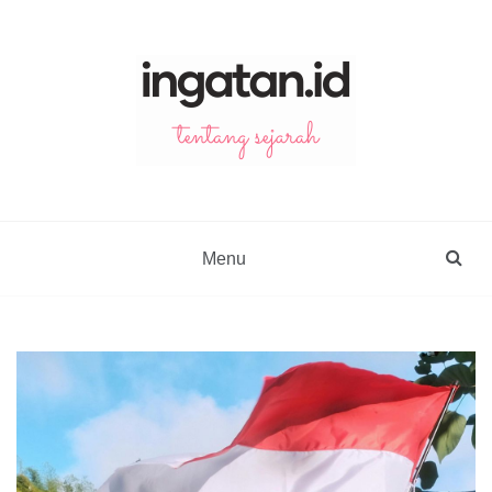
Skip
to
content
ingatan.id
catatan tentang sejarah
Menu