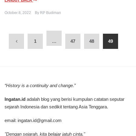
LANJUT BACA
October 8, 2022
By
RP Budiman
1
…
47
48
49
“History is a continuity and change.”
Ingatan.id
adalah blog yang berisi kumpulan catatan seputar
sejarah Indonesia dan sedikit tentang Asia Tenggara.
email:
ingatan.id@gmail.com
"Dengan sejarah, kita belajar jatuh cinta."