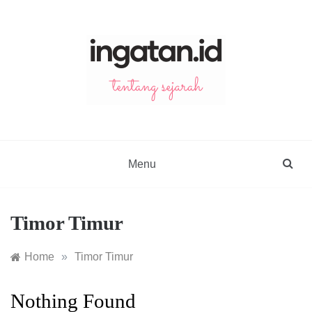
Skip
to
content
ingatan.id
catatan tentang sejarah
Menu
Timor Timur
Home
»
Timor Timur
Nothing Found