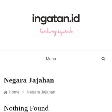
Skip
to
content
ingatan.id
catatan tentang sejarah
Menu
Negara Jajahan
Home
»
Negara Jajahan
Nothing Found