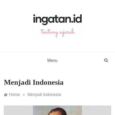
Skip
to
content
ingatan.id
catatan tentang sejarah
Menu
Menjadi Indonesia
Home
»
Menjadi Indonesia