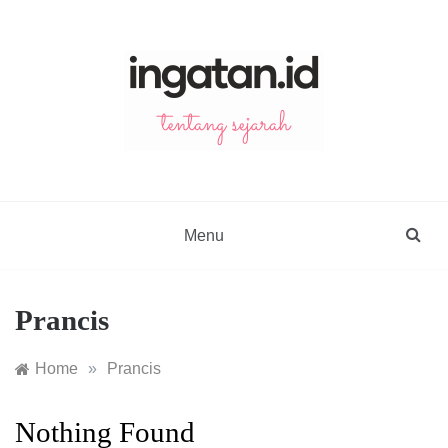
Skip
to
content
ingatan.id
catatan tentang sejarah
Menu
Prancis
Home
»
Prancis
Nothing Found