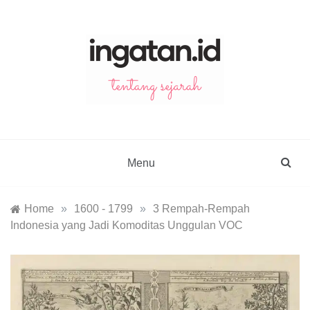
Skip
to
content
ingatan.id
catatan tentang sejarah
Menu
Home
»
1600 - 1799
»
3 Rempah-Rempah
Indonesia yang Jadi Komoditas Unggulan VOC