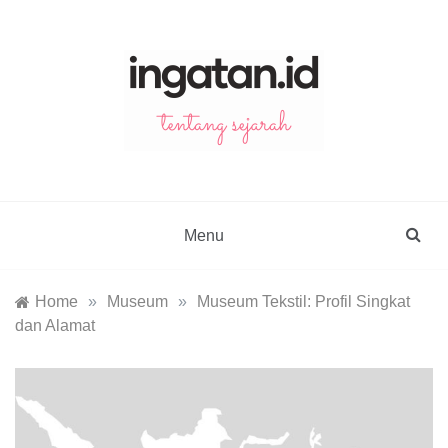
Skip
to
content
ingatan.id
catatan tentang sejarah
Menu
Home
»
Museum
»
Museum Tekstil: Profil Singkat
dan Alamat