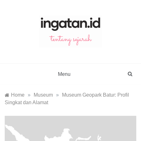
Skip
to
content
ingatan.id
catatan tentang sejarah
Menu
Home
»
Museum
»
Museum Geopark Batur: Profil
Singkat dan Alamat