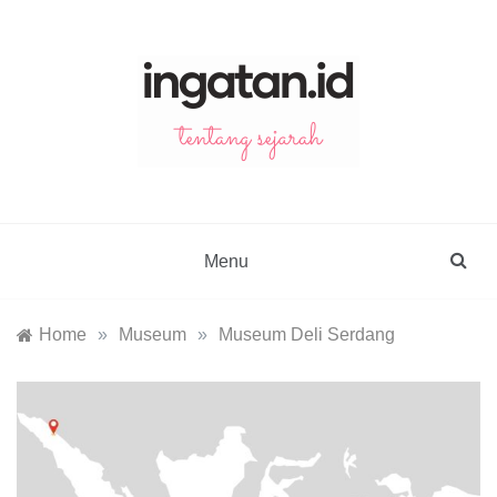
Skip
to
content
ingatan.id
catatan tentang sejarah
Menu
Home
»
Museum
»
Museum Deli Serdang