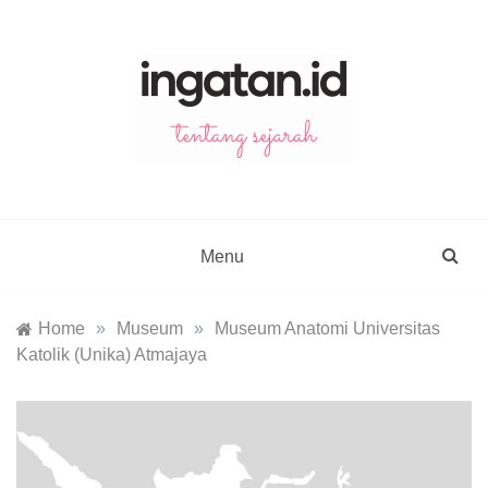
Skip
to
content
ingatan.id
catatan tentang sejarah
Menu
Home
»
Museum
»
Museum Anatomi Universitas
Katolik (Unika) Atmajaya