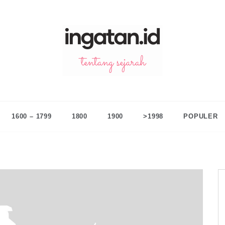
n.id
ntang sejarah
1600 – 1799
1800
1900
>1998
POPULER