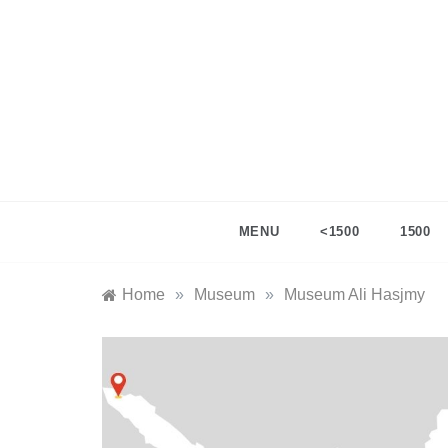
Skip
to
content
ingata
catatan te
MENU
<1500
1500
Home
»
Museum
»
Museum Ali Hasjmy