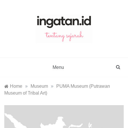
Skip
to
content
ingatan.id
catatan tentang sejarah
Menu
Home
»
Museum
»
PUMA Museum (Putrawan
Museum of Tribal Art)