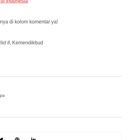
di Indonesia
nya di kolom komentar ya!
id II
, Kemendikbud
upa