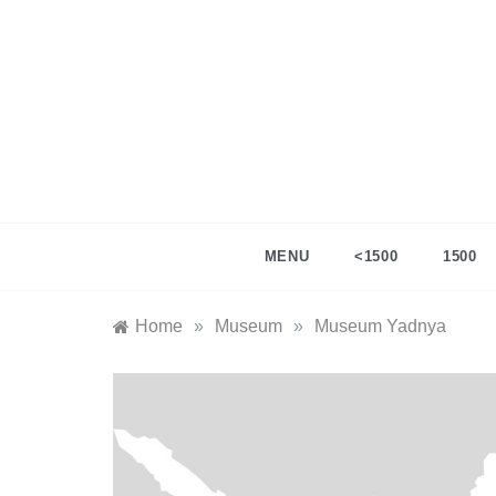
Skip
to
content
ingata
catatan te
MENU
<1500
1500
Home
»
Museum
»
Museum Yadnya