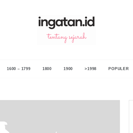
n.id
ntang sejarah
1600 – 1799
1800
1900
>1998
POPULER