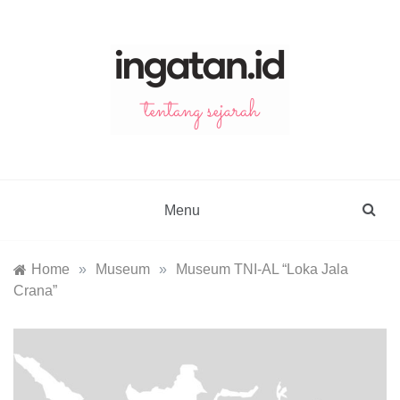
Skip
to
content
ingatan.id
catatan tentang sejarah
Menu
Home
»
Museum
»
Museum TNI-AL “Loka Jala
Crana”