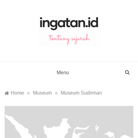
Skip
to
content
ingatan.id
catatan tentang sejarah
Menu
Home
»
Museum
»
Museum Sudirman