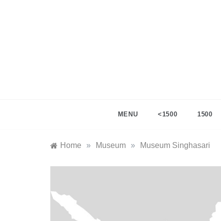
Skip
to
content
ingata
catatan te
MENU
<1500
1500
Home
»
Museum
»
Museum Singhasari