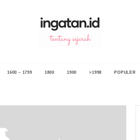
n.id
ntang sejarah
1600 – 1799
1800
1900
>1998
POPULER