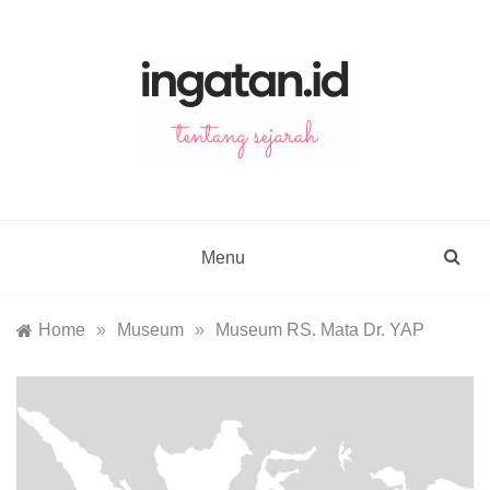
Skip
to
content
ingatan.id
catatan tentang sejarah
Menu
Home
»
Museum
»
Museum RS. Mata Dr. YAP