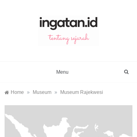
Skip
to
content
ingatan.id
catatan tentang sejarah
Menu
Home
»
Museum
»
Museum Rajekwesi