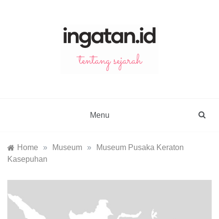
Skip
to
content
ingatan.id
catatan tentang sejarah
Menu
Home
»
Museum
»
Museum Pusaka Keraton
Kasepuhan