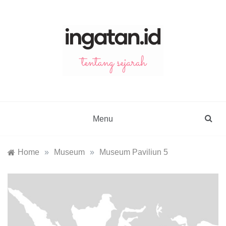
Skip
to
content
ingatan.id
catatan tentang sejarah
Menu
Home
»
Museum
»
Museum Paviliun 5