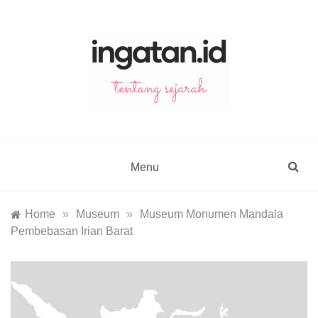
Skip
to
content
ingatan.id
catatan tentang sejarah
Menu
Home
»
Museum
»
Museum Monumen Mandala
Pembebasan Irian Barat