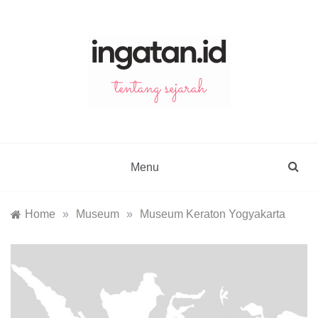
Skip
to
content
ingatan.id
catatan tentang sejarah
Menu
Home
»
Museum
»
Museum Keraton Yogyakarta