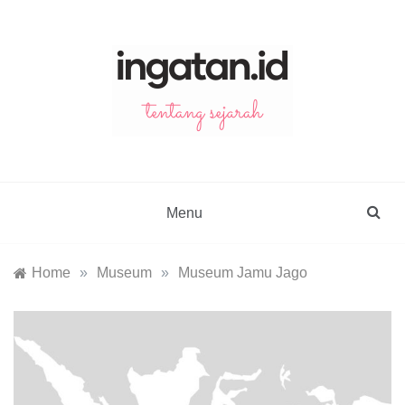
Skip
to
content
ingatan.id
catatan tentang sejarah
Menu
Home
»
Museum
»
Museum Jamu Jago