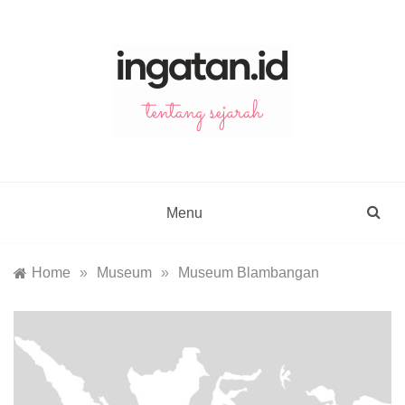
Skip
to
content
ingatan.id
catatan tentang sejarah
Menu
Home
»
Museum
»
Museum Blambangan