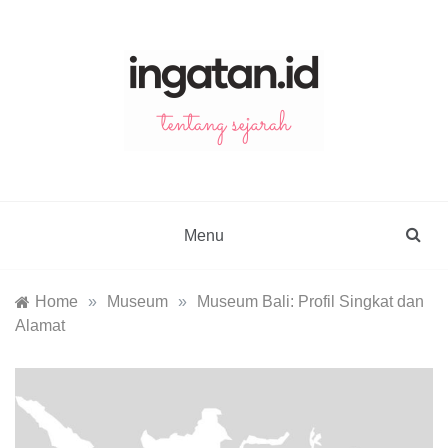
Skip
to
content
ingatan.id
catatan tentang sejarah
Menu
Home
»
Museum
»
Museum Bali: Profil Singkat dan
Alamat