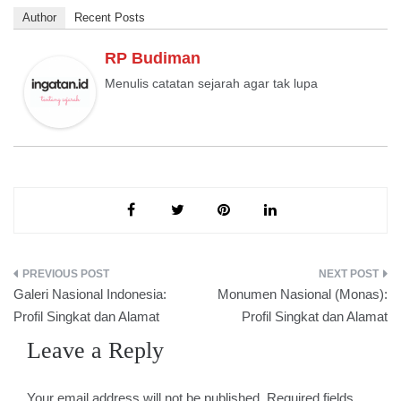
Author
Recent Posts
RP Budiman
Menulis catatan sejarah agar tak lupa
Post
Galeri Nasional Indonesia:
Monumen Nasional (Monas):
navigation
Profil Singkat dan Alamat
Profil Singkat dan Alamat
Leave a Reply
Your email address will not be published.
Required fields