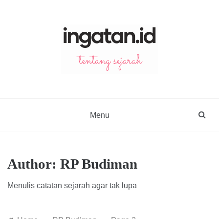
Skip
to
content
ingatan.id
catatan tentang sejarah
Menu
Author:
RP Budiman
Menulis catatan sejarah agar tak lupa